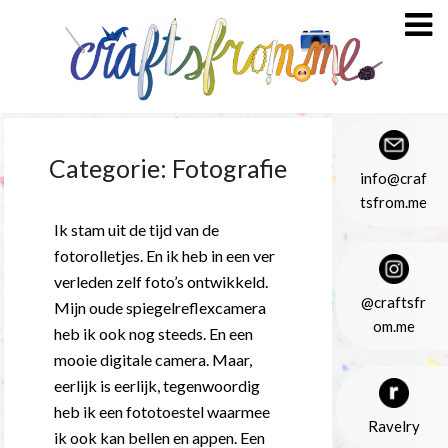
Doorgaan
naar
inhoud
Categorie:
Fotografie
info@craf
tsfrom.me
Ik stam uit de tijd van de
fotorolletjes. En ik heb in een ver
verleden zelf foto’s ontwikkeld.
@craftsfr
Mijn oude spiegelreflexcamera
om.me
heb ik ook nog steeds. En een
mooie digitale camera. Maar,
eerlijk is eerlijk, tegenwoordig
heb ik een fototoestel waarmee
Ravelry
ik ook kan bellen en appen. Een